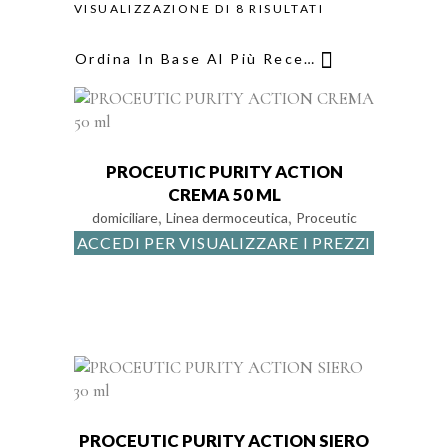
ORDINA
VISUALIZZAZIONE DI 8 RISULTATI
Ordina In Base Al Più Recente
IN
BASE
AL
PROCEUTIC PURITY ACTION
CREMA 50 ML
,
,
PIÙ
domiciliare
Linea dermoceutica
Proceutic
ACCEDI PER VISUALIZZARE I PREZZI
RECENTE
PROCEUTIC PURITY ACTION SIERO