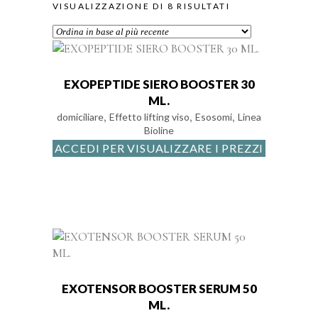
ORDINA
VISUALIZZAZIONE DI 8 RISULTATI
IN
BASE
EXOPEPTIDE SIERO BOOSTER 30
ML.
,
,
,
AL
domiciliare
Effetto lifting viso
Esosomi
Linea
Bioline
ACCEDI PER VISUALIZZARE I PREZZI
PIÙ
RECENTE
EXOTENSOR BOOSTER SERUM 50
ML.