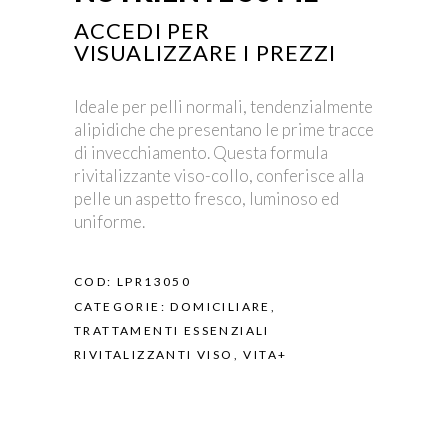
ACCEDI PER
VISUALIZZARE I PREZZI
Ideale per pelli normali, tendenzialmente
alipidiche che presentano le prime tracce
di invecchiamento. Questa formula
rivitalizzante viso-collo, conferisce alla
pelle un aspetto fresco, luminoso ed
uniforme.
COD:
LPR13050
CATEGORIE:
DOMICILIARE
,
TRATTAMENTI ESSENZIALI
RIVITALIZZANTI VISO
,
VITA+