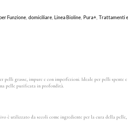
 per Funzione
domiciliare
Linea Bioline
Pura+
Trattamenti es
,
,
,
,
er pelli grasse, impure e con imperfezioni. Ideale per pelli spente 
na pelle purificata in profondità.
o è utilizzato da secoli come ingrediente per la cura della pelle, p