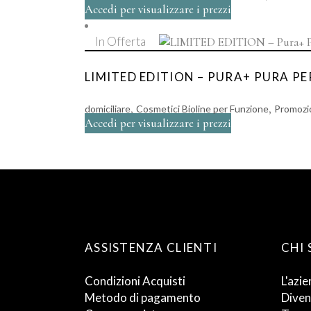
Accedi per visualizzare i prezzi
In Offerta
LIMITED EDITION – PURA+ PURA P
,
,
domiciliare
Cosmetici Bioline per Funzione
Promozio
Accedi per visualizzare i prezzi
ASSISTENZA CLIENTI
CHI
Condizioni Acquisti
L'azie
Metodo di pagamento
Diven