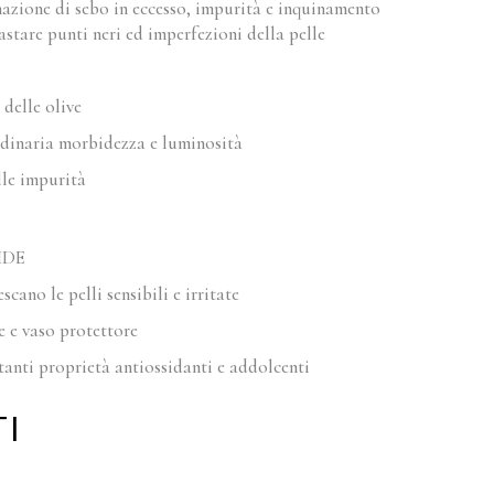
azione di sebo in eccesso, impurità e inquinamento
trastare punti neri ed imperfezioni della pelle
 delle olive
rdinaria morbidezza e luminosità
le impurità
IDE
cano le pelli sensibili e irritate
e e vaso protettore
anti proprietà antiossidanti e addolcenti
I