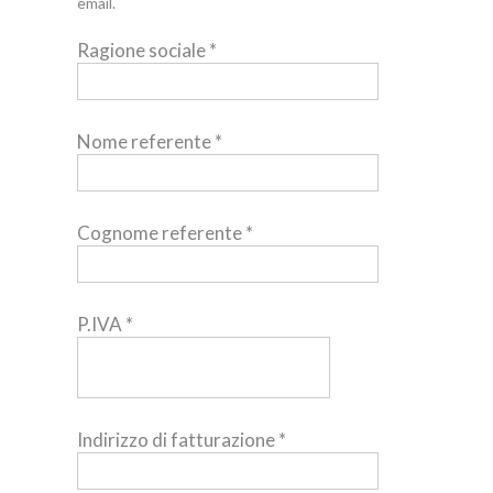
email.
Ragione sociale
*
Nome referente
*
Cognome referente
*
P.IVA
*
Indirizzo di fatturazione
*