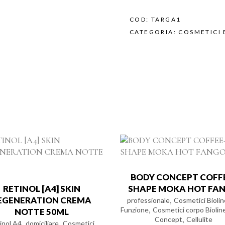
COD:
TARGA1
CATEGORIA:
COSMETICI 
BODY CONCEPT COFF
RETINOL [A4] SKIN
SHAPE MOKA HOT FA
EGENERATION CREMA
,
professionale
Cosmetici Biolin
,
Funzione
Cosmetici corpo Biolin
NOTTE 50ML
,
Concept
Cellulite
,
,
inol A4
domiciliare
Cosmetici