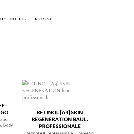
BIOLINE PER FUNZIONE
EE-
NGO
RETINOL [A4] SKIN
REGENERATION BAUL.
e per
,
e
Body
PROFESSIONALE
,
,
Retinol A4
professionale
Cosmetici