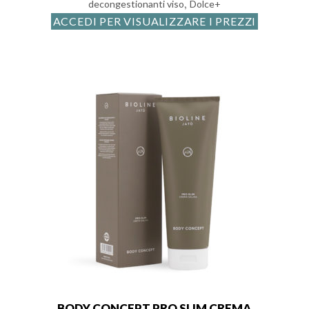
,
decongestionanti viso
Dolce+
ACCEDI PER VISUALIZZARE I PREZZI
BODY CONCEPT PRO SLIM CREMA