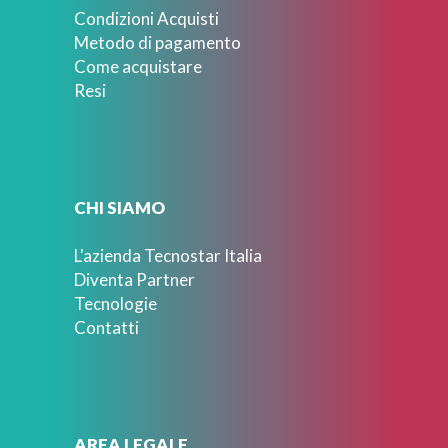
Condizioni Acquisti
Metodo di pagamento
Come acquistare
Resi
CHI SIAMO
L'azienda Tecnostar Italia
Diventa Partner
Tecnologie
Contatti
AREA LEGALE