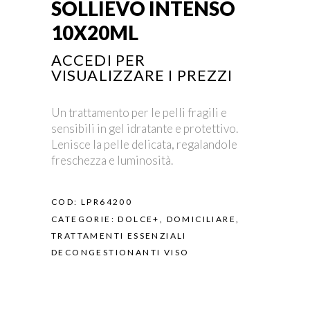
SOLLIEVO INTENSO
10X20ML
ACCEDI PER
VISUALIZZARE I PREZZI
Un trattamento per le pelli fragili e
sensibili in gel idratante e protettivo.
Lenisce la pelle delicata, regalandole
freschezza e luminosità.
COD:
LPR64200
CATEGORIE:
DOLCE+
,
DOMICILIARE
,
TRATTAMENTI ESSENZIALI
DECONGESTIONANTI VISO