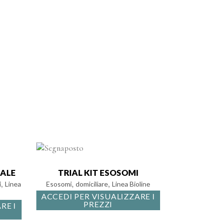
erta
ALE
TRIAL KIT ESOSOMI
,
,
,
i
Linea
Esosomi
domiciliare
Linea Bioline
ACCEDI PER VISUALIZZARE I
PREZZI
RE I