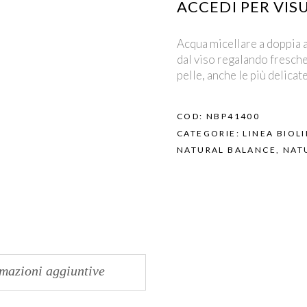
ACCEDI PER VISU
Acqua micellare a doppia 
dal viso regalando freschez
pelle, anche le più delicate
COD:
NBP41400
CATEGORIE:
LINEA BIOL
NATURAL BALANCE
,
NAT
mazioni aggiuntive