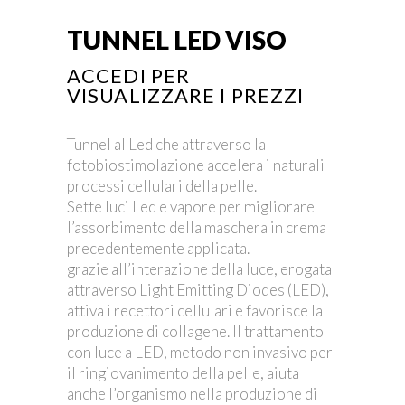
TUNNEL LED VISO
ACCEDI PER
VISUALIZZARE I PREZZI
Tunnel al Led che attraverso la
fotobiostimolazione accelera i naturali
processi cellulari della pelle.
Sette luci Led e vapore per migliorare
l’assorbimento della maschera in crema
precedentemente applicata.
grazie all’interazione della luce, erogata
attraverso Light Emitting Diodes (LED),
attiva i recettori cellulari e favorisce la
produzione di collagene. Il trattamento
con luce a LED, metodo non invasivo per
il ringiovanimento della pelle, aiuta
anche l’organismo nella produzione di