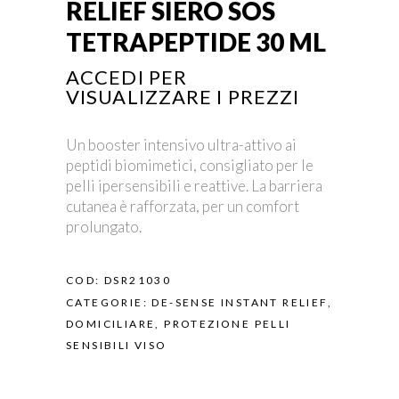
RELIEF SIERO SOS
TETRAPEPTIDE 30 ML
ACCEDI PER
VISUALIZZARE I PREZZI
Un booster intensivo ultra-attivo ai
peptidi biomimetici, consigliato per le
pelli ipersensibili e reattive. La barriera
cutanea è rafforzata, per un comfort
prolungato.
COD:
DSR21030
CATEGORIE:
DE-SENSE INSTANT RELIEF
,
DOMICILIARE
,
PROTEZIONE PELLI
SENSIBILI VISO