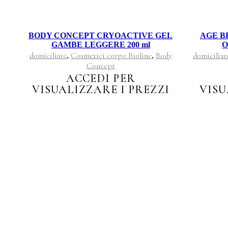
BODY CONCEPT CRYOACTIVE GEL
AGE B
GAMBE LEGGERE 200 ml
O
domiciliare
Cosmetici corpo Bioline
Body
domiciliar
,
,
Concept
ACCEDI PER
VISUALIZZARE I PREZZI
VISU
ASSISTENZA CLIENTI
Condizioni Acquisti
Metodo di pagamento
Come acquistare
Resi
CHI SIAMO