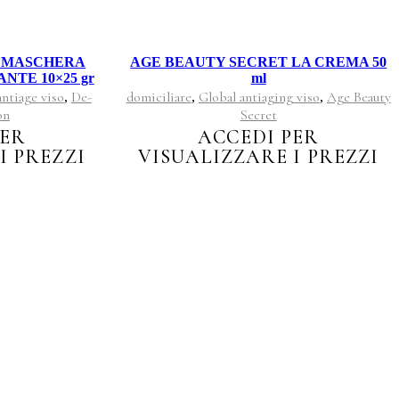
N MASCHERA
AGE BEAUTY SECRET LA CREMA 50
NTE 10×25 gr
ml
ntiage viso
De-
domiciliare
Global antiaging viso
Age Beauty
,
,
,
on
Secret
PER
ACCEDI PER
I PREZZI
VISUALIZZARE I PREZZI