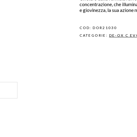
concentrazione, che illumina,
e giovinezza, la sua azione
COD:
DOR21030
CATEGORIE:
DE-OX C E