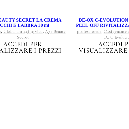
EAUTY SECRET LA CREMA
DE-OX C-EVOLUTIO
CCHI E LABBRA 30 ml
PEEL-OFF RIVITALIZZA
e
Global antiaging viso
Age Beauty
professionale
Ossigenante a
,
,
,
Secret
Ox C Evoluti
ACCEDI PER
ACCEDI 
ALIZZARE I PREZZI
VISUALIZZARE 