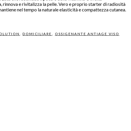
 rinnova e rivitalizza la pelle. Vero e proprio starter di radiosità
 mantiene nel tempo la naturale elasticità e compattezza cutanea.
VOLUTION
,
DOMICILIARE
,
OSSIGENANTE ANTIAGE VISO