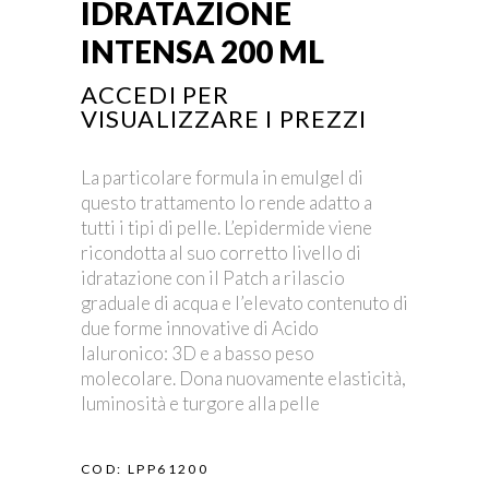
IDRATAZIONE
INTENSA 200 ML
ACCEDI PER
VISUALIZZARE I PREZZI
La particolare formula in emulgel di
questo trattamento lo rende adatto a
tutti i tipi di pelle. L’epidermide viene
ricondotta al suo corretto livello di
idratazione con il Patch a rilascio
graduale di acqua e l’elevato contenuto di
due forme innovative di Acido
Ialuronico: 3D e a basso peso
molecolare. Dona nuovamente elasticità,
luminosità e turgore alla pelle
COD:
LPP61200